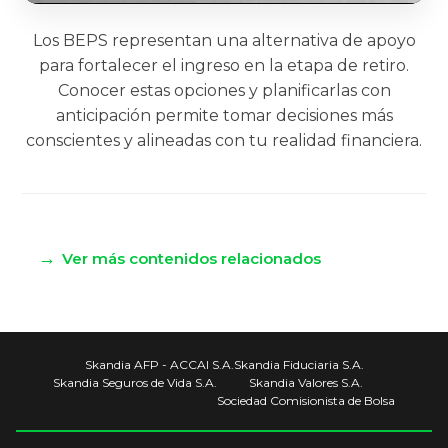
Los BEPS representan una alternativa de apoyo
para fortalecer el ingreso en la etapa de retiro.
Conocer estas opciones y planificarlas con
anticipación permite tomar decisiones más
conscientes y alineadas con tu realidad financiera.
→
Ver más contenidos relacionados
Skandia AFP - ACCAI S.A.
Skandia Fiduciaria S.A.
Skandia Seguros de Vida S.A.
Skandia Valores S.A.
Sociedad Comisionista de Bolsa