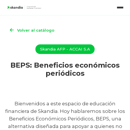
Beneficios econOmicos periOdicos
Nuestros contenidos
Simuladores
←
Volver al catálogo
Skandia AFP - ACCAI S.A
BEPS: Beneficios económicos
periódicos
Bienvenidos a este espacio de educación
financiera de Skandia. Hoy hablaremos sobre los
Beneficios Económicos Periódicos, BEPS, una
alternativa diseñada para apoyar a quienes no