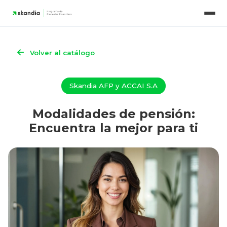
Modalidades de pension
Nuestros contenidos
Simuladores
←
Volver al catálogo
Skandia AFP y ACCAI S.A
Modalidades de pensión:
Encuentra la mejor para ti