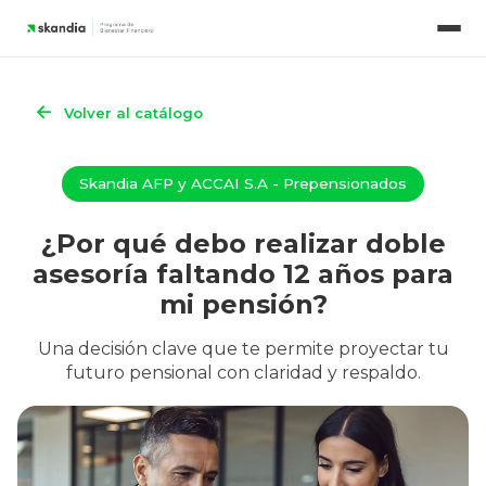
Porque debo realizar doble asesoria f
Nuestros contenidos
Simuladores
←
Volver al catálogo
Skandia AFP y ACCAI S.A - Prepensionados
¿Por qué debo realizar doble
asesoría faltando 12 años para
mi pensión?
Una decisión clave que te permite proyectar tu
futuro pensional con claridad y respaldo.