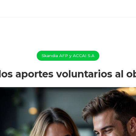
atorios
Skandia AFP y ACCAI S.A
os aportes voluntarios al o