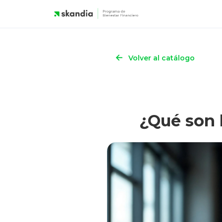
Navegación
Que son los aportes voluntarios oblig
Saltar al contenido
←
Volver al catálogo
¿Qué son l